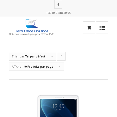
+32 (0)2 318 50 05
Trier par
Tri par défaut
Cliquer
pour
Afficher
40 Produits par page
trier
les
produits
en
ordre
ascendant